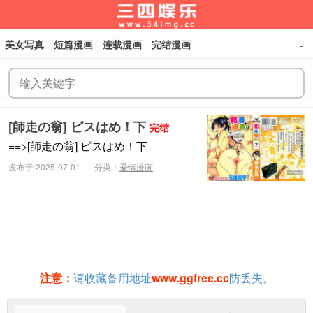
美女写真
短篇漫画
连载漫画
完结漫画
三四娱乐
[師走の翁] ピスはめ！下
完结
==>[師走の翁] ピスはめ！下
发布于:2025-07-01
分类：
爱情漫画
注意：
请收藏备用地址
www.ggfree.cc
防丢失。