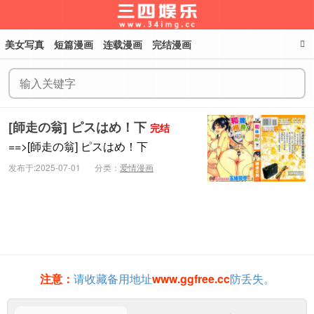
美女写真
短篇漫画
连载漫画
完结漫画
三四娱乐
[師走の翁] ピスはめ！下
完结
==>[師走の翁] ピスはめ！下
发布于:2025-07-01
分类：
爱情漫画
注意：
请收藏备用地址
www.ggfree.cc
防丢失。