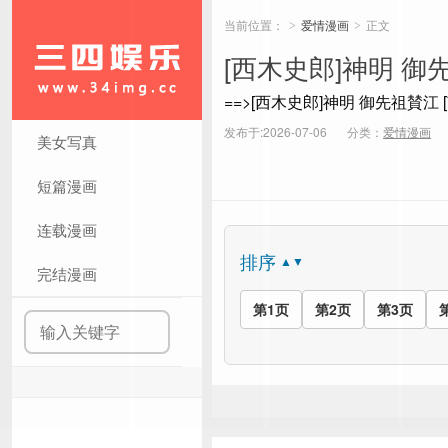
当前位置：
爱情漫画
正文
>
>
[西木史郎]神明 御
==>[西木史郎]神明 御先祖賛江 
发布于:2026-07-06
分类：
爱情漫画
美女写真
短篇漫画
连载漫画
排序
▲▼
完结漫画
第1页
第2页
第3页