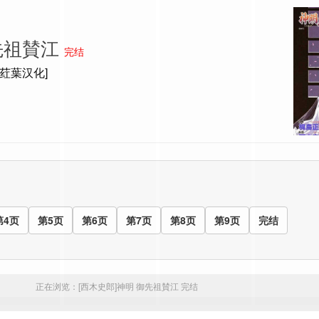
先祖賛江
完结
[荭葉汉化]
第4页
第5页
第6页
第7页
第8页
第9页
完结
正在浏览：
[西木史郎]神明 御先祖賛江
完结