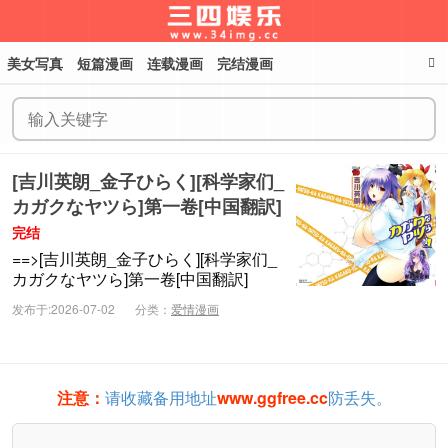
美女写真
短篇漫画
连载漫画
完结漫画
三四娱乐
[吉川英朗_金子ひらく][科学家们_
カガクなヤツら]第一卷[中国翻訳]
完结
==>[吉川英朗_金子ひらく][科学家们_
カガクなヤツら]第一卷[中国翻訳]
发布于:2026-07-02
分类：
爱情漫画
注意：
请收藏备用地址
www.ggfree.cc
防丢失。