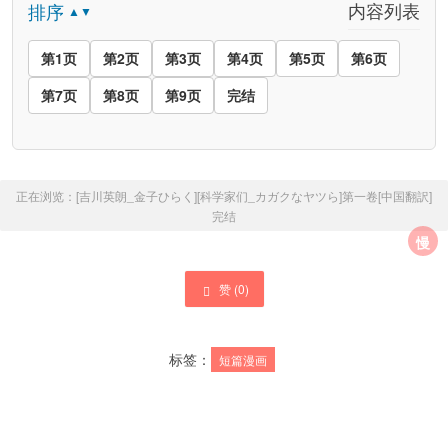
内容列表
排序
▲▼
第1页
第2页
第3页
第4页
第5页
第6页
第7页
第8页
第9页
完结
正在浏览：
[吉川英朗_金子ひらく][科学家们_カガクなヤツら]第一卷[中国翻訳]
完结
慢
赞 (
0
)
标签：
短篇漫画