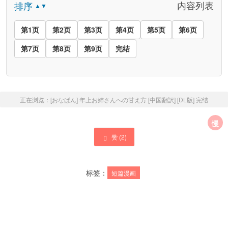
内容列表
排序
▲▼
第1页
第2页
第3页
第4页
第5页
第6页
第7页
第8页
第9页
完结
正在浏览：
[おなぱん] 年上お姉さんへの甘え方 [中国翻訳] [DL版]
完结
慢
赞 (
2
)
标签：
短篇漫画