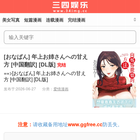
美女写真
短篇漫画
连载漫画
完结漫画
三四娱乐
[おなぱん] 年上お姉さんへの甘え
方 [中国翻訳] [DL版]
完结
==>[おなぱん] 年上お姉さんへの甘え
方 [中国翻訳] [DL版]
发布于:2026-06-27
分类：
爱情漫画
注意：
请收藏备用地址
www.ggfree.cc
防丢失。