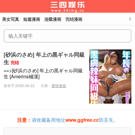
美女写真
短篇漫画
连载漫画
完结漫画
三四娱乐
[砂浜のさめ] 年上の黒ギャル同級
生
完结
==>[砂浜のさめ] 年上の黒ギャル同級
生 [Amerins補漢]
发布于:2026-06-22
分类：
爱情漫画
注意：
请收藏备用地址
www.ggfree.cc
防丢失。