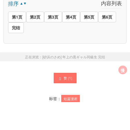
内容列表
排序
▲▼
第1页
第2页
第3页
第4页
第5页
第6页
完结
正在浏览：
[砂浜のさめ] 年上の黒ギャル同級生
完结
慢
赞 (
1
)
标签：
短篇漫画