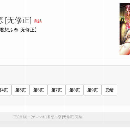
 [无修正]
完结
] 君想ふ恋 [无修正】
第4页
第5页
第6页
第7页
第8页
第9页
完结
正在浏览：
[ゲンツキ] 君想ふ恋 [无修正]
完结