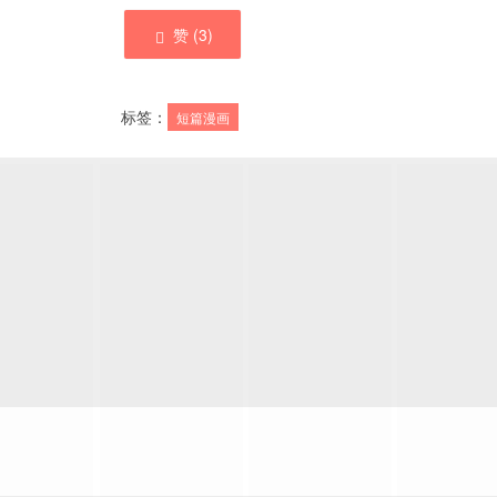
赞 (
3
)
标签：
短篇漫画