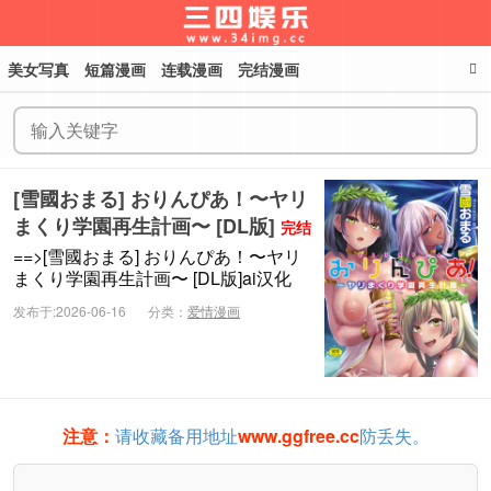
美女写真
短篇漫画
连载漫画
完结漫画
三四娱乐
[雪國おまる] おりんぴあ！〜ヤリ
まくり学園再生計画〜 [DL版]
完结
==>[雪國おまる] おりんぴあ！〜ヤリ
まくり学園再生計画〜 [DL版]ai汉化
发布于:2026-06-16
分类：
爱情漫画
注意：
请收藏备用地址
www.ggfree.cc
防丢失。