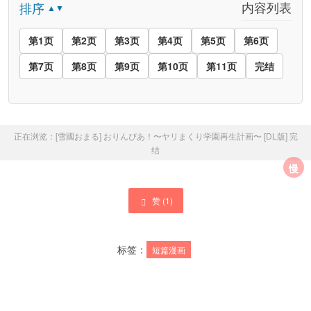
内容列表
排序
▲▼
第1页
第2页
第3页
第4页
第5页
第6页
第7页
第8页
第9页
第10页
第11页
完结
正在浏览：
[雪國おまる] おりんぴあ！〜ヤリまくり学園再生計画〜 [DL版]
完
结
慢
赞 (
1
)
标签：
短篇漫画