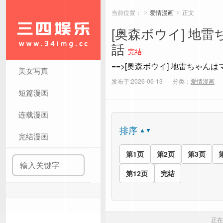
当前位置：
爱情漫画
正文
>
>
[奥森ボウイ] 地
話
完结
==>[奥森ボウイ] 地雷ちゃんは
美女写真
发布于:2026-06-13
分类：
爱情漫画
短篇漫画
连载漫画
排序
▲▼
完结漫画
第1页
第2页
第3页
第12页
完结
正在