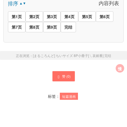
内容列表
排序
▲▼
第1页
第2页
第3页
第4页
第5页
第6页
第7页
第8页
第9页
完结
正在浏览：
[まるころんど] ちいサイズ 8P小冊子[ㄟ哀姬番]
完结
慢
赞 (
0
)
标签：
短篇漫画