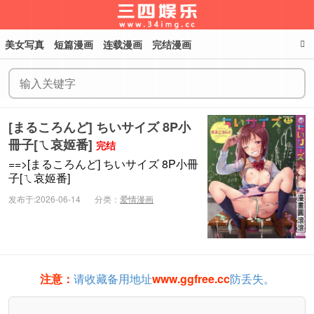
美女写真
短篇漫画
连载漫画
完结漫画
三四娱乐
[まるころんど] ちいサイズ 8P小
冊子[ㄟ哀姬番]
完结
==>[まるころんど] ちいサイズ 8P小冊
子[ㄟ哀姬番]
发布于:2026-06-14
分类：
爱情漫画
注意：
请收藏备用地址
www.ggfree.cc
防丢失。