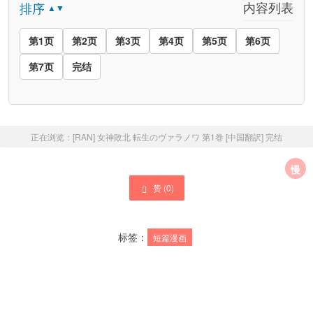
内容列表
排序
▲▼
第1页
第2页
第3页
第4页
第5页
第6页
第7页
完结
正在浏览：
[RAN] 女神敗北 転生のヴァラノワ 第1巻 [中国翻訳]
完结
慢
赞 (
0
)
标签：
短篇漫画