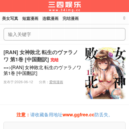
美女写真
短篇漫画
连载漫画
完结漫画
三四娱乐
[RAN] 女神敗北 転生のヴァラノ
ワ 第1巻 [中国翻訳]
完结
==>[RAN] 女神敗北 転生のヴァラノワ
第1巻 [中国翻訳]
发布于:2026-06-12
分类：
爱情漫画
注意：
请收藏备用地址
www.ggfree.cc
防丢失。