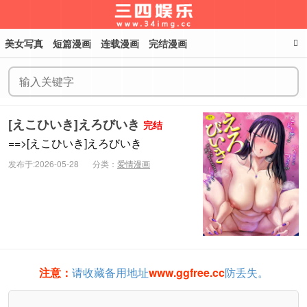
美女写真
短篇漫画
连载漫画
完结漫画
三四娱乐
[えこひいき]えろびいき
完结
==>[えこひいき]えろびいき
发布于:2026-05-28
分类：
爱情漫画
注意：
请收藏备用地址
www.ggfree.cc
防丢失。