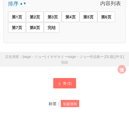
内容列表
排序
▲▼
第1页
第2页
第3页
第4页
第5页
第6页
第7页
第8页
完结
正在浏览：
[sage・ジョー] イキザカリ 〜sage・ジョー作品集〜 [DL版] [中文]
完结
慢
赞 (
2
)
标签：
短篇漫画