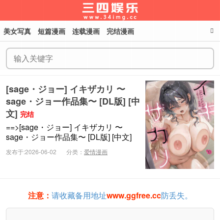
美女写真
短篇漫画
连载漫画
完结漫画
三四娱乐
[sage・ジョー] イキザカリ 〜
sage・ジョー作品集〜 [DL版] [中
文]
完结
==>[sage・ジョー] イキザカリ 〜
sage・ジョー作品集〜 [DL版] [中文]
发布于:2026-06-02
分类：
爱情漫画
注意：
请收藏备用地址
www.ggfree.cc
防丢失。