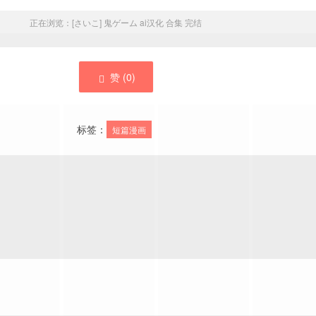
正在浏览：
[さいこ] 鬼ゲーム ai汉化 合集
完结
赞 (
0
)
标签：
短篇漫画