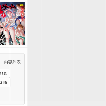
内容列表
11页
21页