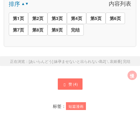
内容列表
排序
▲▼
第1页
第2页
第3页
第4页
第5页
第6页
第7页
第8页
第9页
完结
正在浏览：
[あいらんどう] 妹孕ませないと出られない島2[ㄟ哀姬番]
完结
慢
赞 (
4
)
标签：
短篇漫画