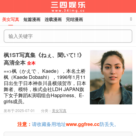
美女写真
短篇漫画
连载漫画
完结漫画
三四娱乐
枫1ST写真集《ねぇ、聞いて! !》
高清全本
全本
==>枫（かえで 、Kaede），本名土桥
枫（Kaede Dobashi），1996年1月11
日出生于日本神奈川县横须贺市，日本
舞者、模特，株式会社LDH JAPAN旗
下女子舞蹈&演唱组合Happiness、E-
girls成员。
发布于:2025-07-01
分类：
美女写真
注意：
请收藏备用地址
www.ggfree.cc
防丢失。