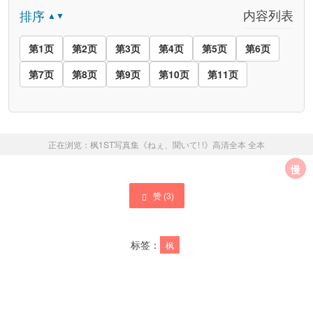
内容列表
排序
▲▼
第1页
第2页
第3页
第4页
第5页
第6页
第7页
第8页
第9页
第10页
第11页
正在浏览：
枫1ST写真集《ねぇ、聞いて! !》高清全本
全本
慢
赞 (
3
)
标签：
枫