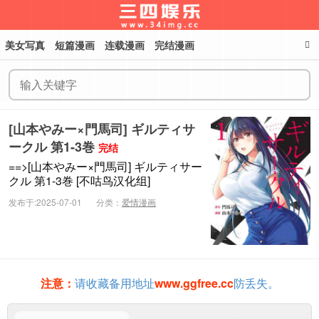
美女写真
短篇漫画
连载漫画
完结漫画
三四娱乐
[山本やみー×門馬司] ギルティサ
ークル 第1-3巻
完结
==>[山本やみー×門馬司] ギルティサー
クル 第1-3巻 [不咕鸟汉化组]
发布于:2025-07-01
分类：
爱情漫画
注意：
请收藏备用地址
www.ggfree.cc
防丢失。