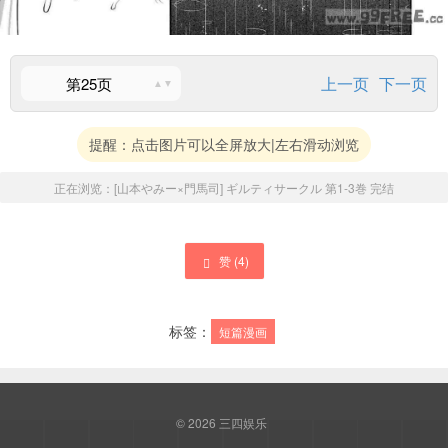
上一页
下一页
第25页
提醒：点击图片可以全屏放大|左右滑动浏览
正在浏览：
[山本やみー×門馬司] ギルティサークル 第1-3巻
完结
赞 (
4
)
标签：
短篇漫画
© 2026
三四娱乐