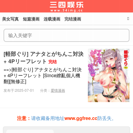
美女写真
短篇漫画
连载漫画
完结漫画
三四娱乐
[軽部ぐり] アナタとがちんこ対決
+ 4Pリーフレット
完结
==>[軽部ぐり] アナタとがちんこ対決
+ 4Pリーフレット [Since繚亂個人機
翻][無修正]
发布于:2025-07-01
分类：
爱情漫画
注意：
请收藏备用地址
www.ggfree.cc
防丢失。