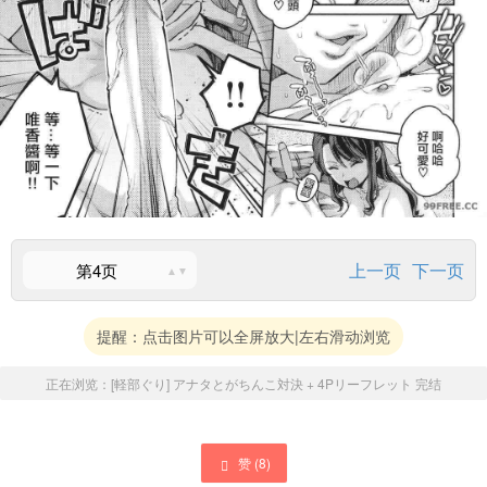
上一页
下一页
第4页
提醒：点击图片可以全屏放大|左右滑动浏览
正在浏览：
[軽部ぐり] アナタとがちんこ対決 + 4Pリーフレット
完结
赞 (
8
)