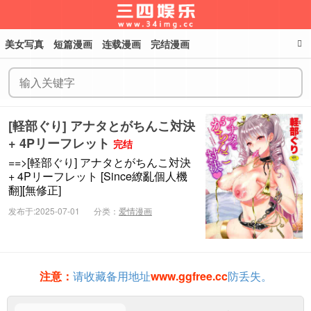
美女写真
短篇漫画
连载漫画
完结漫画
三四娱乐
[軽部ぐり] アナタとがちんこ対決
+ 4Pリーフレット
完结
==>[軽部ぐり] アナタとがちんこ対決
+ 4Pリーフレット [Since繚亂個人機
翻][無修正]
发布于:2025-07-01
分类：
爱情漫画
注意：
请收藏备用地址
www.ggfree.cc
防丢失。