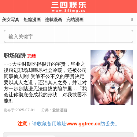
美女写真
短篇漫画
连载漫画
完结漫画
三四娱乐
职场陷阱
完结
==>大学时期吃得很开的宇贤，毕业之
後踏进职场却嚐尽社会冷暖，还被公司
同事仙人跳!!受够不公不义的宇贤决定
要以其人之道，还治其人之身，并让对
方一步步踏进无法自拔的陷阱里…「我
会让你彻底变成我的形状，对我欲罢不
能!!」
发布于:2025-07-01
分类：
爱情漫画
注意：
请收藏备用地址
www.ggfree.cc
防丢失。