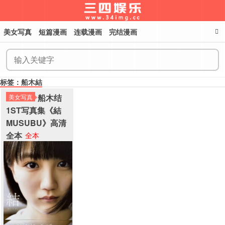
美女写真
短篇漫画
连载漫画
完结漫画
三四娱乐
标签：船木結
船木结
美女写真
1ST写真集《結
MUSUBU》高清
全本
全本